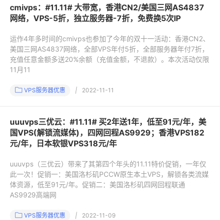
cmivps：#11.11# 大带宽，香港CN2/美国三网AS4837
网络，VPS-5折，独立服务器-7折，免费换5次IP
运作4年多时间的cmivps也参加了今年的双十一活动：香港CN2、
美国三网AS4837网络，全部VPS年付5折，全部服务器年付7折，
充值任意金额多送20%余额（充值金额，不退款）。本次活动仅限
11月11
VPS服务器优惠
|
2022-11-11
uuuvps三优云：#11.11# 买2年送1年，低至91元/年，美
国VPS(解锁流媒体)，四网回程AS9929；香港VPS182
元/年，日本软银VPS318元/年
uuuvps（三优云）带来了其第四个年头的11.11特价促销，一年仅
此一次！促销一：美国洛杉矶PCCW原生本土VPS，解锁各类流媒
体资源，低至91元/年。促销二：美国洛杉矶四网回程联通
AS9929高端网
VPS服务器优惠
|
2022-11-09