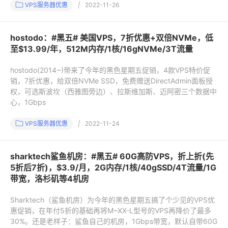
VPS服务器优惠
|
2022-11-26
hostodo：#黑五# 美国VPS，7折优惠+双倍NVMe，低
至$13.99/年，512M内存/1核/16gNVMe/3T流量
hostodo(2014~)带来了今年的黑色星期五促销，4款VPS特价促
销，7折优惠，给双倍NVMe SSD，免费赠送DirectAdmin面板授
权，可选斯波坎（西雅图旁边）、拉斯维加斯、迈阿密三个数据中
心，1Gbps
VPS服务器优惠
|
2022-11-24
sharktech鲨鱼机房：#黑五# 60G高防VPS，折上折(先
5折后7折)，$3.9/月，2G内存/1核/40gSSD/4T流量/1G
带宽，洛杉矶等4机房
Sharktech（鲨鱼机房）为今年的黑色星期五搞了个少见的VPS优
惠促销，在年付5折的基础再将M~XX-L型号的VPS再降价了最多
30%。还是老样子：鲨鱼自己的机房，1Gbps带宽，默认自带60G