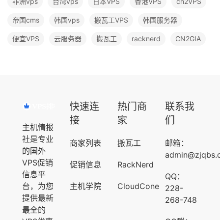
非洲vps
台湾vps
日本VPS
香港VPS
cn2VPS
帝国cms
韩国vps
搬瓦工VPS
韩国服务器
便宜VPS
云服务器
搬瓦工
racknerd
CN2GIA
快速连
热门商
联系我
接
家
们
主机情报
社是专业
商家列表
搬瓦工
邮箱：
的国外
admin@zjqbs.
VPS促销
促销信息
RackNerd
信息平
QQ：
台，为您
主机学院
CloudCone
228-
提供最新
268-748
最全的