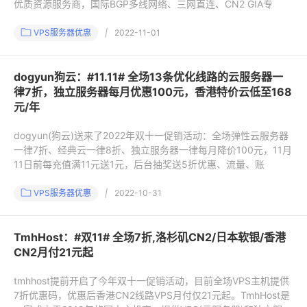
优质资源服务商，国际BGP多线网络、三网直连、CN2 GIA专
VPS服务器优惠
|
2022-11-01
dogyun狗云：#11.11# 全场13条优化线路的云服务器一
律7折，独立服务器每月优惠100元，香港特价云低至168
元/年
dogyun(狗云)送来了2022年双十一促销活动：全场弹性云服务器
一律7折、经典云一律8折、独立服务器一律每月降价100元，11月
11日前每充值满11元送1元，后台抽奖送5折优惠、流量、账
VPS服务器优惠
|
2022-10-31
TmhHost：#双11# 全场7折,洛杉矶CN2/日本软银/香港
CN2月付21元起
tmhhost提前开启了今年双十一促销活动，目前全场VPS主机提供
7折优惠码，优惠后香港CN2线路VPS月付仅21元起。TmhHost是