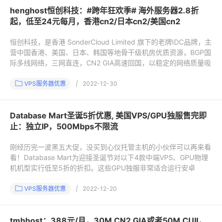
henghost恒创科技：#跨年狂欢季# 海外服务器2.8折
起，低至24元每月，香港cn2/日本cn2/美国cn2
恒创科技，是香港 SonderCloud Limited 旗下的老牌IDC品牌，主
营中国香港、美国、日本、韩国等地骨干级机房优质资源，BGP国
际多线网络，三网直连，CN2 GIA高速回国，以稳定的网络质量吸
VPS服务器优惠
|
2022-12-30
Database Mart圣诞5折优惠, 美国VPS/GPU独服售完即
止：独立IP，500Mbps不限流
刚经历完一波黑五大促，没买到心仪托管主机的小伙伴可以再来看
看！Database Mart为迎接圣诞节对以下4款中端VPS、GPU物理
机机型实行低至5折的折扣。这些GPU独服非常适合运行安卓
VPS服务器优惠
|
2022-12-20
tmhhost：388元/月，30M CN2 GIA或者50M CUII，