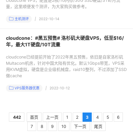
cloudcone VPS，配置是2核/1G内存/30G SSD硬盘/3TB/月流
量，这里顺便发个测评，为大家购买做参考。
主机测评
|
2022-10-14
cloudcone：#黑五预售# 洛杉矶大硬盘VPS，低至$16/
年，最大1T硬盘/10T流量
cloudcone已经提前开始了2022年黑五预售，依旧是自家洛杉矶
Multacom机房，针对中国大陆有优化。默认1Gbps带宽，VPS采
用KVM虚拟，硬盘是企业级机械盘，raid10整列，不过添加了SSD
做cache
VPS服务器优惠
|
2022-10-12
442
首页
上一页
1
2
3
4
5
6
7
8
9
10
下一页
尾页