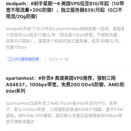
dedipath：#剁手星期一# 美国VPS低至$10/年起（1G带
宽不限流量+20G防御），独立服务器$39/月起（G口不
限流/20g防御）
dedipath开始了2022年的cybermonday网络星期一促销，美国多
个机房的vps低至10美元/年（而且是1Gbps带宽，不限制流量，
自带20G高防），美国多个机房的独立服务器，低至39美元/月，
也是1Gbps
VPS服务器优惠
|
2022-11-28
spartanhost：#补货# 高速美国VPS推荐，强制三网
AS4837，10Gbps带宽，免费20G DDoS防御，AMD和
Intel系列
SpartanHost当前补货了AMD Ryzen和Intel平台的VPS，老样
子：默认10Gbps带宽，三网强制走联通AS4837线路，基于KVM
虚拟，纯NVMe SSD硬盘，超过默认流量后会被降级到5Mbps带
宽不限制流量并