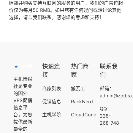
娴熟并购买支持互联网的服务的用户，
我们的广告位起
价仅为每月50 RMB。
如果您有任何疑问或想讨论其他
选择，请与我们联系。
感谢您的考虑和支持！
快速连
热门商
联系我
接
家
们
主机情报
社是专业
商家列表
搬瓦工
邮箱：
的国外
admin@zjqbs.
VPS促销
促销信息
RackNerd
信息平
QQ：
台，为您
主机学院
CloudCone
228-
提供最新
268-748
最全的