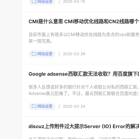
网站运营
|
2020-03-15
CMI是什么意思 CMI移动优化线路和CN2线路哪
目前市面上有很多以CMI移动优化线路为卖点的vps和服
来一探究竟。
网站运营
|
2020-02-26
Google adsense西联汇款无法收取？用百度
很多人反馈说好多的银行针对个人收取公对私的西联汇款，
Adsense美元犯难了。不过，最近西联汇款联合百度的度
网站运营
|
2020-02-24
discuz上传附件过大提示Server (IO) Error的