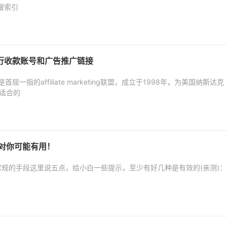
搜索引
银行收款账号和广告推广链接
是首屈一指的affiliate marketing联盟，成立于1998年，为美国纳斯达克
适合的
对你可能有用！
规的手段这里说五点，给小白一些提示，至少有好几种是有效的(亲测)：