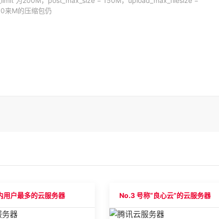
200M，post_max_size = 150M，upload_max_filesize =
一个10来M的压缩包仍
 国内用户最多的云服务器
No.3 号称“良心云”的云服务器