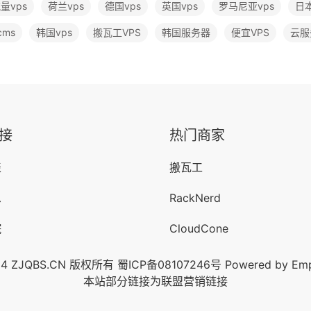
量vps
荷兰vps
德国vps
英国vps
罗马尼亚vps
日
ms
韩国vps
搬瓦工VPS
韩国服务器
便宜VPS
云服
接
热门商家
表
搬瓦工
息
RackNerd
院
CloudCone
024 ZJQBS.CN 版权所有
蜀ICP备08107246号
Powered by
Em
本站部分链接为联盟营销链接