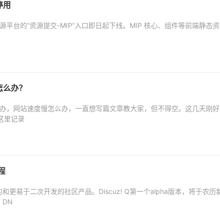
停用
源平台的“资源提交-MIP”入口即日起下线。MIP 核心、组件等前端静态资
怎么办？
么办，网站速度慢怎么办，一直想写篇文章教大家，但不得空。这几天刚好
这里记录
程
的和更易于二次开发的社区产品。Discuz! Q第一个alpha版本，将于农历
，DN