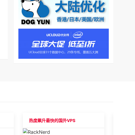
热度飙升最快的国外VPS
最受国人