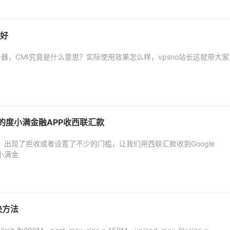
个好
务器，CMI究竟是什么意思？实际使用效果怎么样，vpsno站长这就带大家
旗下的度小满金融APP收西联汇款
出现了拒收或者设置了不少的门槛，让我们用西联汇款收到Google
小满金
解决方法