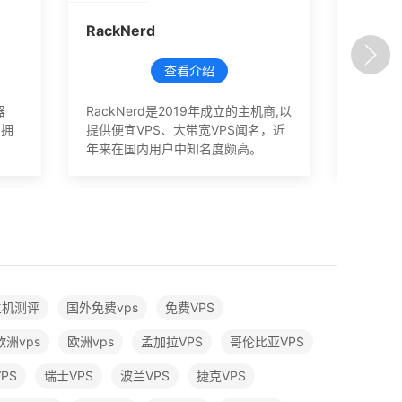
RackNerd
band
查看介绍
器
RackNerd是2019年成立的主机商,以
搬瓦工
，拥
提供便宜VPS、大带宽VPS闻名，近
的服务
年来在国内用户中知名度颇高。
功能，
主机测评
国外免费vps
免费VPS
洲vps
欧洲vps
孟加拉VPS
哥伦比亚VPS
PS
瑞士VPS
波兰VPS
捷克VPS