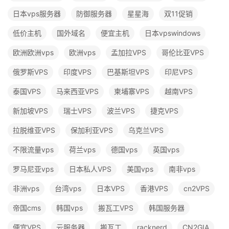
日本vps服务器
防御服务器
星星海
双11促销
低价主机
国外域名
便宜主机
日本vpswindows
欧洲欧洲vps
欧洲vps
孟加拉VPS
哥伦比亚VPS
俄罗斯VPS
印度VPS
巴基斯坦VPS
印尼VPS
泰国VPS
马来西亚VPS
柬埔寨VPS
越南VPS
新加坡VPS
瑞士VPS
波兰VPS
捷克VPS
拉脱维亚VPS
保加利亚VPS
乌克兰VPS
不限流量vps
荷兰vps
德国vps
英国vps
罗马尼亚vps
日本私人VPS
美国vps
南非vps
非洲vps
台湾vps
日本VPS
香港VPS
cn2VPS
帝国cms
韩国vps
搬瓦工VPS
韩国服务器
便宜VPS
云服务器
搬瓦工
racknerd
CN2GIA