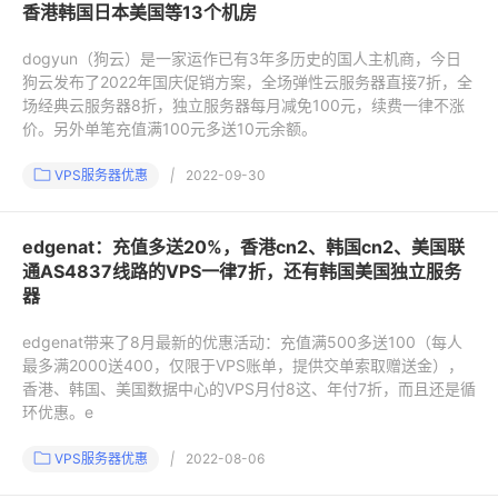
香港韩国日本美国等13个机房
dogyun（狗云）是一家运作已有3年多历史的国人主机商，今日
狗云发布了2022年国庆促销方案，全场弹性云服务器直接7折，全
场经典云服务器8折，独立服务器每月减免100元，续费一律不涨
价。另外单笔充值满100元多送10元余额。
VPS服务器优惠
|
2022-09-30
edgenat：充值多送20%，香港cn2、韩国cn2、美国联
通AS4837线路的VPS一律7折，还有韩国美国独立服务
器
edgenat带来了8月最新的优惠活动：充值满500多送100（每人
最多满2000送400，仅限于VPS账单，提供交单索取赠送金），
香港、韩国、美国数据中心的VPS月付8这、年付7折，而且还是循
环优惠。e
VPS服务器优惠
|
2022-08-06