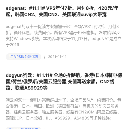
edgenat：#11.11# VPS年付7折、月付8折，420元/年
起，韩国CN2、美国CN2、美国联通cuvip大带宽
edgenat的双十一促销方案姗姗来迟：全场VPS年付7折、月付8
折，循环优惠，续费同价。所有VPS基于KVM虚拟，2G内存起步
支持Windows系统。本次活动结束于11月17日。edgeNAT是成立
于2019
VPS服务器优惠
|
2021-11-11
dogyun狗云：#11.11# 全场6折促销，香港/日本/韩国/德
国/荷兰/俄罗斯/美国云服务器,充值再送余额，CN2线
路、联通AS9929等
狗云的双十一促销方案新鲜出炉了：全场产品6折，续费同价。包
含香港、日本、韩国、欧洲（德国和荷兰）等机房的动态云服务
器、经典云服务器、独立服务器，线路有CN2\CMI\阿里云线路、
国际BGP、日本软银、IIJ、AS9929、AS4809等多种线路；