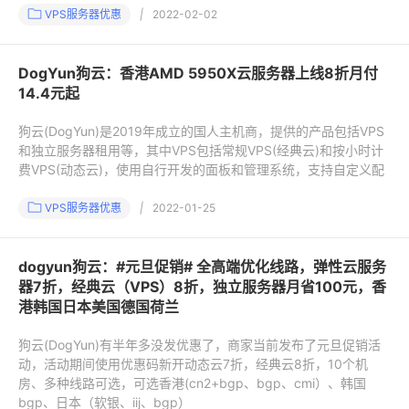
VPS服务器优惠
|
2022-02-02
DogYun狗云：香港AMD 5950X云服务器上线8折月付
14.4元起
狗云(DogYun)是2019年成立的国人主机商，提供的产品包括VPS
和独立服务器租用等，其中VPS包括常规VPS(经典云)和按小时计
费VPS(动态云)，使用自行开发的面板和管理系统，支持自定义配
VPS服务器优惠
|
2022-01-25
dogyun狗云：#元旦促销# 全高端优化线路，弹性云服务
器7折，经典云（VPS）8折，独立服务器月省100元，香
港韩国日本美国德国荷兰
狗云(DogYun)有半年多没发优惠了，商家当前发布了元旦促销活
动，活动期间使用优惠码新开动态云7折，经典云8折，10个机
房、多种线路可选，可选香港(cn2+bgp、bgp、cmi）、韩国
bgp、日本（软银、iij、bgp）