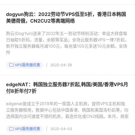
dogyun狗云：2022劳动节VPS低至5折，香港日本韩国
美德荷俄，CN2CU2等高端网络
狗云(DogYun)送来了2022年五一劳动节特别活动：幸运大转盘每
日抽取5折码，流量，余额等奖品；全场云服务器VPS一律7折起，
新开独立服务器每月减100元，每充值100元多送10元余额。全场
所
VPS服务器优惠
|
2022-04-29
edgeNAT：韩国独立服务器7折起,韩国/美国/香港VPS月
付8折年付7折
edgenat是成立于2019年的一家国人主机商，提供VPS主机和独
立服务器租用，数据中心包括中国香港、韩国和美国洛杉矶等，均
选择国内访问速度不错的机房，直连优化或CN2线路。本月，商家
VPS服务器优惠
|
2022-04-03