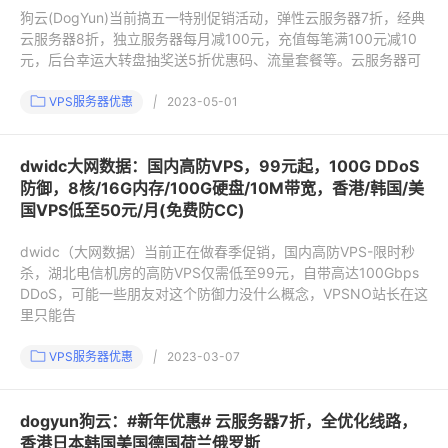
狗云(DogYun)当前搞五一特别促销活动，弹性云服务器7折，经典
云服务器8折，独立服务器每月减100元，充值每笔满100元减10
元，后台幸运大转盘抽奖送5折优惠码、流量套餐等。云服务器可
VPS服务器优惠
|
2023-05-01
dwidc大网数据：国内高防VPS，99元起，100G DDoS
防御，8核/16G内存/100G硬盘/10M带宽，香港/韩国/美
国VPS低至50元/月(免费防CC)
dwidc（大网数据）当前正在做春季促销，国内高防VPS-限时秒
杀，湖北电信机房的高防VPS仅需低至99元，自带高达100Gbps
DDoS，可能一些朋友对这个防御力没什么概念，VPSNO站长在这
里只能告
VPS服务器优惠
|
2023-03-07
dogyun狗云：#新年优惠# 云服务器7折，全优化线路，
香港日本韩国美国德国荷兰俄罗斯