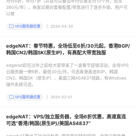
月付8折、年付7折（并且可以叠加年付仅需支付10个月，低至
280元/年）。商家近期对套餐配置/带宽进行了逐步升级，用户可
以根
VPS服务器优惠
|
2024-04-30
edgeNAT：春节特惠，全场低至6折/30元起，香港BGP/
韩国CN2/韩国SK(原生IP)，有高配大带宽独服
edgenat赶在过年之前给大家带来了一波春节促销活动，全场VPS
云服务器一律6折，最低30元/月，可选香港直连BGP、韩国
CN2、韩国SK（原生IP）、美国三网AS4837线路，有Windows
操作系统可选，
VPS服务器优惠
|
2024-02-01
edgeNAT：VPS/独立服务器，全场6折优惠，高速直连
可选“香港/韩国(原生IP)/美国AS4837”
edgeNAT推出了针对中秋节+国庆节的特别促销，全场云服务器、