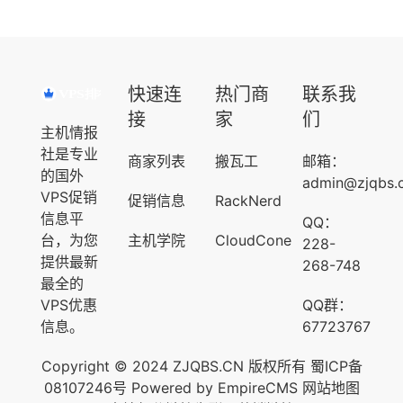
快速连
热门商
联系我
接
家
们
主机情报
社是专业
商家列表
搬瓦工
邮箱：
的国外
admin@zjqbs.
VPS促销
促销信息
RackNerd
信息平
QQ：
台，为您
主机学院
CloudCone
228-
提供最新
268-748
最全的
VPS优惠
QQ群：
信息。
67723767
Copyright © 2024 ZJQBS.CN 版权所有
蜀ICP备
08107246号
Powered by
EmpireCMS
网站地图