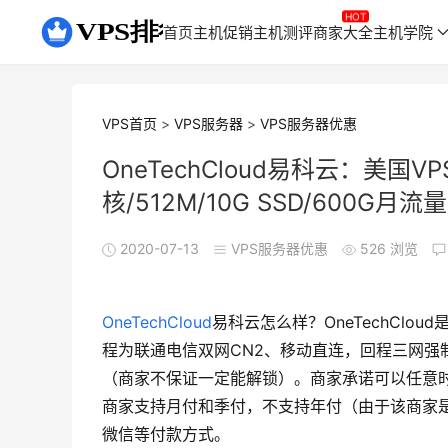
首页
主机促销
主机测评
商家大全
主机学院
VPS首页
>
VPS服务器
>
VPS服务器优惠
OneTechCloud易科云：美国VP
核/512M/10G SSD/600
2020-07-13
VPS服务器优惠
526 浏览
OneTechCloud
易科云怎么样？OneTechClo
程为联通电信双网CN2、移动直连，回程三网强制GI
（商家不保证一定能解锁）。商家承诺可以任意时
商家支持月付和季付，不支持年付（由于该商家
微信等付款方式。