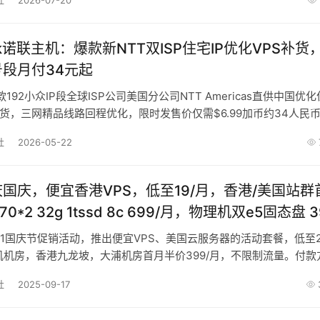
社
2026-07-20
Link诺联主机：爆款新NTT双ISP住宅IP优化VPS补货
号段月付34元起
k爆款192小众IP段全球ISP公司美国分公司NTT Americas直供中国优
补货，三网精品线路回程优化，限时发售价仅需$6.99加币约34人民币
ps宽带及5
社
2026-05-22
# 庆国庆，便宜香港VPS，低至19/月，香港/美国站群
8c 699/月，物理机双e5固态盘 399/
10.1国庆节促销活动，推出便宜VPS、美国云服务器的活动套餐，低至
矶机房，香港九龙坡，大浦机房首月半价399/月，不限制流量。付款
餐配置更高、
社
2025-09-17