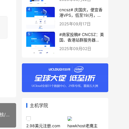
段月付34元起
cncsz# 庆国庆，便宜香
港VPS，低至19/月，香
港/美国站群首月半价
2025年09月17日
e52670*2 32g 1tssd
8c 699/月，物理机双e5
#商家投稿# CNCSZ：美
固态盘 399/月起
国、香港站群服务器
32g 1tssd 100mcn2线
2025年09月02日
路 8c 1299/月首月 续
费同价
主机学院
下一篇：digital-vm：全场6折优惠，$24/年起，1核/512M/30G SSD/5T月流量，日本、新加坡以及欧洲地区8个机房可选
2.98美元注册.com
hawkhost老鹰主