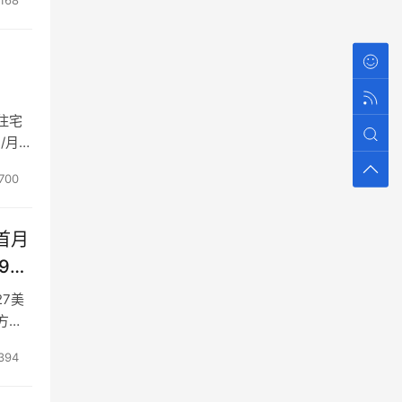
168
，
化住宅
/月
700
首月
27美
方式
394