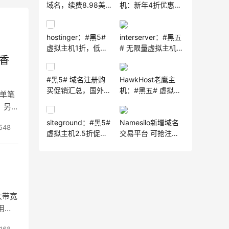
域名，续费8.98美
机：新年4折优惠，
元，60天后转移无
低至$28.7/2年，香
阻碍！
港新加坡洛杉矶等7
hostinger：#黑5#
interserver：#黑五
机房，PayPal支付
虚拟主机1折，低至
# 无限量虚拟主机套
宝
0.99美元/月，起付
餐5折促销，低至
,香
$47/4年
$2.5/月，21年国外
#黑5# 域名注册购
HawkHost老鹰主
主机老品牌
买促销汇总，国外的
机：#黑五# 虚拟主
，单笔
黑色星期五促销活动
机3折仅需$ 0.90 /
。另
月起， 无限量建站
siteground：#黑5#
Namesilo新增域名
数+无限量流量；
548
虚拟主机2.5折促销
交易平台 可抢注权
VPS7折仅$ 23.33 /
41.88美元/年起，虚
重老域名
月起，外贸建站
拟主机和VPS已经迁
移托管于Google
Cloud
大带宽
用