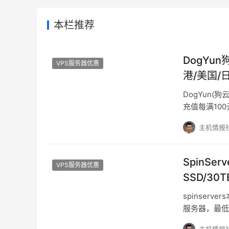
本栏推荐
DogYu
VPS服务器优惠
港/美国/
DogYun
充值每满10
外还开启了幸
主机情报
SpinSer
VPS服务器优惠
SSD/30
spinser
服务器，最低金
PayPal、