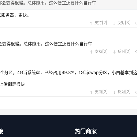
都会变得很慢。总体能用，这么便宜还要什么自行车
云服务器，更快。
[
2
]
[
3
]
支持
反对
会变得很慢。总体能用，这么便宜还要什么自行车
[
2
]
[
2
]
支持
反对
个分区，4G当系统盘，已经占用99.8%，1G当swap分区，小白基本到
，上传倒是很快
[
2
]
[
2
]
支持
反对
接
热门商家