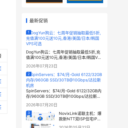
最新促销
）
DogYun狗云：七周年促销抽取最低5折,充
接
值满100元送10元,香港/美国/日本/韩国VPS
可选
2026年07月23日
买
买
SpinServers：$74/月-Gold 6122/32GB内
买
存/960GB SSD/30TB@10Gbps/达拉斯机
房
2026年07月20日
买
NovixLink诺联主机：爆
款新NTT双ISP住宅IP优
化VPS补货，192小众号
2026年05月22日