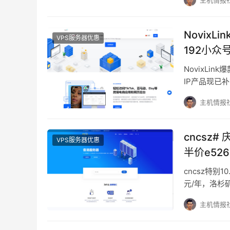
主机情报
Novix
VPS服务器优惠
192小众
NovixLin
IP产品现已
起，含30Mb
主机情报
cncsz
VPS服务器优惠
半价e52670*2 32g 1tssd 
月起
cncsz特别
元/年，洛杉
灵活，本次套
主机情报