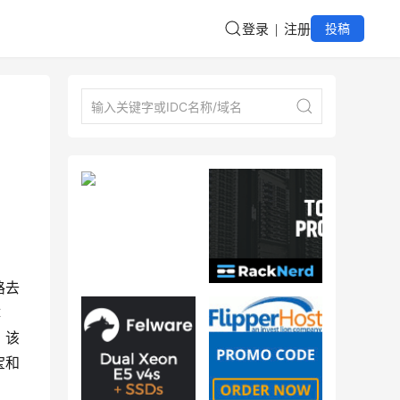
登录
注册
投稿
路去
体
。该
宝和