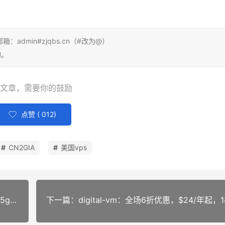
dmin#zjqbs.cn（#改为@）
询。
文章，需要你的鼓励
点赞 (
012
)
CN2GIA
美国vps
上一篇：腾讯云：轻量云288元/年，1G内存/1核/25gSSD/1T流量，可选香港、硅谷、新加坡、北上广和成都？