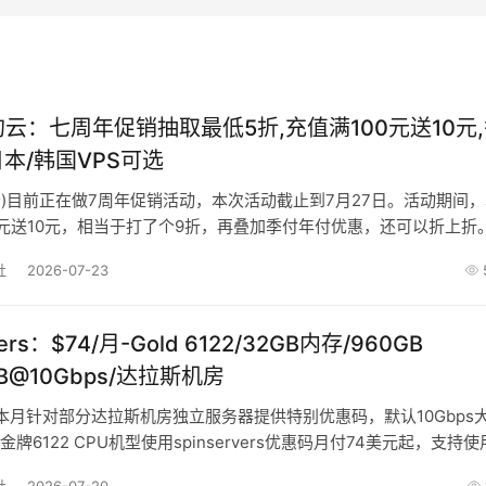
n狗云：七周年促销抽取最低5折,充值满100元送10元
日本/韩国VPS可选
(狗云)目前正在做7周年促销活动，本次活动截止到7月27日。活动期间
0元送10元，相当于打了个9折，再叠加季付年付优惠，还可以折上折
运大转盘抽
社
2026-07-23
vers：$74/月-Gold 6122/32GB内存/960GB
TB@10Gbps/达拉斯机房
vers本月针对部分达拉斯机房独立服务器提供特别优惠码，默认10Gbps
牌6122 CPU机型使用spinservers优惠码月付74美元起，支持使
支付宝、信用