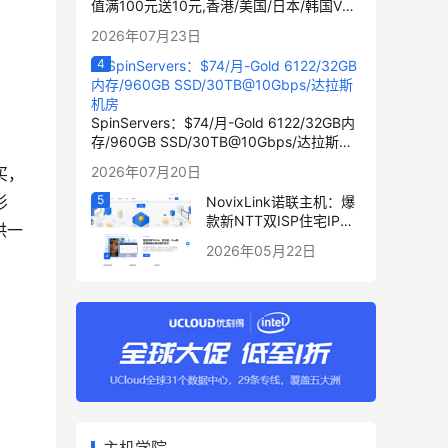
值满100元送10元,香港/美国/日本/韩国VPS
可选
2026年07月23日
SpinServers：$74/月-Gold 6122/32GB内
存/960GB SSD/30TB@10Gbps/达拉斯机
房
2026年07月20日
孟买，
杉
NovixLink诺联主机：爆
款新NTT双ISP住宅IP优
供一
化VPS补货，192小众号
2026年05月22日
段月付34元起