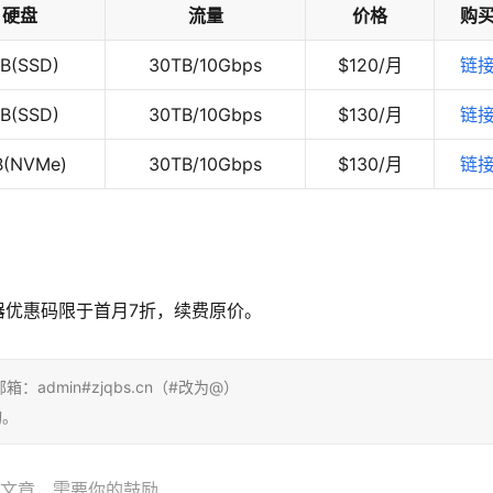
硬盘
流量
价格
购
TB(SSD)
30TB/10Gbps
$120/月
链
TB(SSD)
30TB/10Gbps
$130/月
链
B(NVMe)
30TB/10Gbps
$130/月
链
器优惠码限于首月7折，续费原价。
dmin#zjqbs.cn（#改为@）
询。
文章，需要你的鼓励