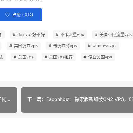
点赞 (
012
)
样
desivps好不好
不限流量vps
美国不限流量vps
美国便宜vps
最便宜的vps
windowsvps
机
美国vps
美国vps推荐
便宜美国vps
上一篇：【附测评】Bandwagonhost搬瓦工：（三网）cn2 gia VPS，仅需$35.42/年，近年来价格最低！？