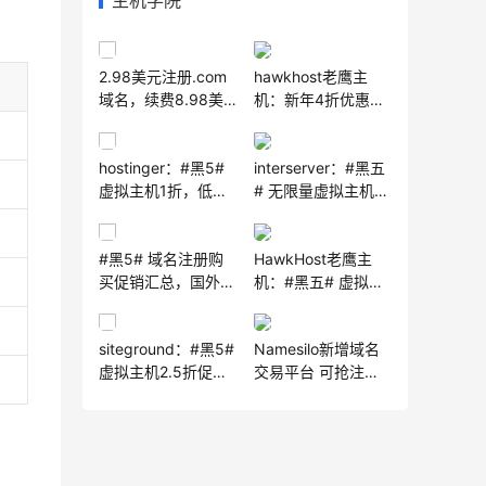
主机学院
2.98美元注册.com
hawkhost老鹰主
域名，续费8.98美
机：新年4折优惠，
元，60天后转移无
低至$28.7/2年，香
阻碍！
港新加坡洛杉矶等7
hostinger：#黑5#
interserver：#黑五
机房，PayPal支付
虚拟主机1折，低至
# 无限量虚拟主机套
宝
0.99美元/月，起付
餐5折促销，低至
$47/4年
$2.5/月，21年国外
#黑5# 域名注册购
HawkHost老鹰主
主机老品牌
买促销汇总，国外的
机：#黑五# 虚拟主
黑色星期五促销活动
机3折仅需$ 0.90 /
月起， 无限量建站
siteground：#黑5#
Namesilo新增域名
数+无限量流量；
虚拟主机2.5折促销
交易平台 可抢注权
VPS7折仅$ 23.33 /
41.88美元/年起，虚
重老域名
月起，外贸建站
拟主机和VPS已经迁
移托管于Google
Cloud