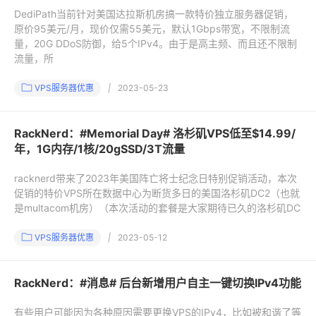
DediPath当前针对美国达拉斯机房搞一款特价独立服务器促销，
原价95美元/月，现价仅需55美元，默认1Gbps带宽，不限制流
量，20G DDoS防御，给5个IPv4。由于是高主频、而且还不限制
流量，所
VPS服务器优惠
|
2023-05-23
RackNerd：#Memorial Day# 洛杉矶VPS低至$14.99/
年，1G内存/1核/20gSSD/3T流量
racknerd带来了2023年美国阵亡将士纪念日特别促销活动，本次
促销的特价VPS所在数据中心为断货多日的美国洛杉矶DC2（也就
是multacom机房）（本次活动的套餐是大家期待已久的洛杉矶DC
VPS服务器优惠
|
2023-05-12
RackNerd：#消息# 后台新增用户自主一键切换IPv4功能
有些用户可能因为各种原因需要更换VPS的IPv4，比如被和谐了等