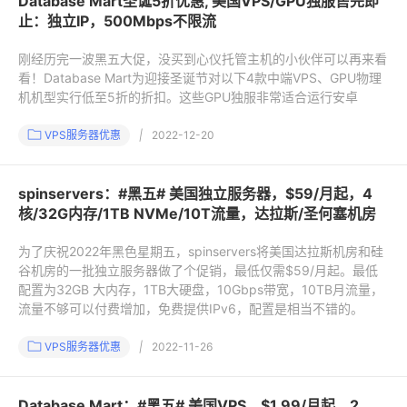
Database Mart圣诞5折优惠, 美国VPS/GPU独服售完即
止：独立IP，500Mbps不限流
刚经历完一波黑五大促，没买到心仪托管主机的小伙伴可以再来看
看！Database Mart为迎接圣诞节对以下4款中端VPS、GPU物理
机机型实行低至5折的折扣。这些GPU独服非常适合运行安卓
VPS服务器优惠
|
2022-12-20
spinservers：#黑五# 美国独立服务器，$59/月起，4
核/32G内存/1TB NVMe/10T流量，达拉斯/圣何塞机房
为了庆祝2022年黑色星期五，spinservers将美国达拉斯机房和硅
谷机房的一批独立服务器做了个促销，最低仅需$59/月起。最低
配置为32GB 大内存，1TB大硬盘，10Gbps带宽，10TB月流量，
流量不够可以付费增加，免费提供IPv6，配置是相当不错的。
VPS服务器优惠
|
2022-11-26
Database Mart：#黑五# 美国VPS，$1.99/月起，2