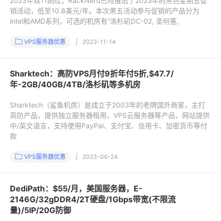
2023年双11刚过，RackNerd已经推出了2023年的黑色星期五促
销活动，低至10.8美元/年。本次黑五活动参与促销的产品分为
intel和AMD系列，可选的机房有“洛杉矶DC-02, 圣何塞,
VPS服务器优惠
|
2023-11-14
Sharktech：高防VPS月付9折年付5折,$47.7/
年-2GB/40GB/4TB/洛杉矶等多机房
Sharktech（鲨鱼机房）是成立于2003年的老牌国外商家，主打
高防产品，提供独立服务器租用、VPS云服务器等产品，网站提供
中/英文语言，支持使用PayPal、支付宝、信用卡、加密货币等付
款
VPS服务器优惠
|
2023-06-24
DediPath：$55/月，美国服务器，E-
2146G/32gDDR4/2T硬盘/1Gbps带宽(不限流
量)/5IP/20G防御