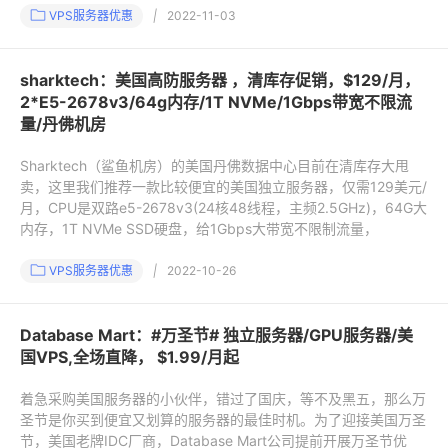
VPS服务器优惠
|
2022-11-03
sharktech：美国高防服务器 ，清库存促销，$129/月，
2*E5-2678v3/64g内存/1T NVMe/1Gbps带宽不限流
量/丹佛机房
Sharktech（鲨鱼机房）的美国丹佛数据中心目前在清库存大甩
卖，这里我们推荐一款比较便宜的美国独立服务器，仅需129美元/
月，CPU是双路e5-2678v3(24核48线程，主频2.5GHz)，64G大
内存，1T NVMe SSD硬盘，给1Gbps大带宽不限制流量，
VPS服务器优惠
|
2022-10-26
Database Mart：#万圣节# 独立服务器/GPU服务器/美
国VPS,全场直降， $1.99/月起
着急采购美国服务器的小伙伴，错过了国庆，等不及黑五，那么万
圣节是你买到便宜又划算的服务器的最佳时机。为了迎接美国万圣
节，美国老牌IDC厂商，Database Mart公司提前开展万圣节优