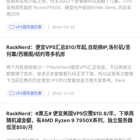
促销来说有小幅上涨，但本次的3个套餐硬件性能翻了几番，CPU
采用高性能的 Ryzen7950X，硬盘也升级到NVMe Gen4, 内存采
用DDR
VPS服务器优惠
|
2024-03-22
RackNerd：便宜VPS汇总$10/年起,自助换IP,洛杉矶/圣
何塞/西雅图/纽约等多机房
两个月前曾经做过一个RackNerd便宜VPS汇总信息，不过商家近
期整理了库存，很多历史套餐都已经无货下架，所以这里再次整理
下当前在售的历史便宜VPS年付套餐信息方便大家参考。Rack
VPS服务器优惠
|
2023-12-03
RackNerd：#黑五# 便宜美国VPS仅需$10.8/年，下单再
随机减金额，有AMD Ryzen 9 7950X系列，独立服务器
低至$59/月